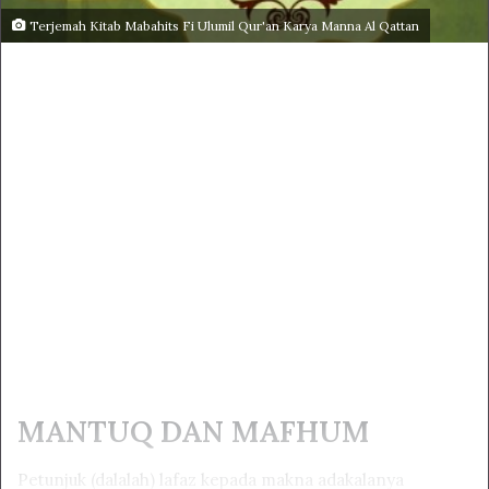
Terjemah Kitab Mabahits Fi Ulumil Qur'an Karya Manna Al Qattan
MANTUQ DAN MAFHUM
Petunjuk (dalalah) lafaz kepada makna adakalanya