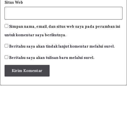
Situs Web
berSuci…” (al-Baqarah [2]:222). Berhenti haid dinamakan
’’suci’’ (tuhr), berwudu dan mandi pun disebut “tuhr”.
Namun penunjukan kata “tuhr” kepada makna kedua lebih
Simpan nama, email, dan situs web saya pada peramban ini
konkrit, jelas (zahir) sehingga itulah makna yang rajih,
untuk komentar saya berikutnya.
sedang penunjukan kepada makna yang pertama adalah
marjih.
Beritahu saya akan tindak lanjut komentar melalui surel.
Beritahu saya akan tulisan baru melalui surel.
Related Articles
Terjemahan Kitab Hidayatus Sibyan
Terjemahan Kitab Matan Syatibiyah
Terjemahan Nadhom Tuhfatul Athfal