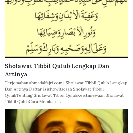
Sholawat Tibbil Qulub Lengkap Dan
Artinya
Terjemahan.ahmadalfajri.com | Sholawat Tibbil Qulub Lengkap
Dan Artinya Daftar IsishowBacaan Sholawat Tibbil
QulubTentang Sholawat Tibbil QulubKeistimewaan Sholawat
Tibbil QulubCara Membaca…