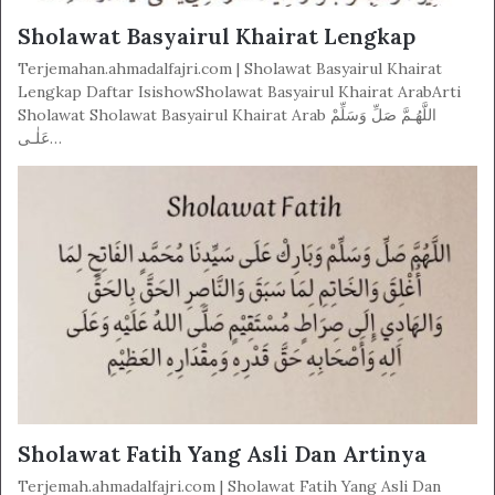
Sholawat Basyairul Khairat Lengkap
Terjemahan.ahmadalfajri.com | Sholawat Basyairul Khairat
Lengkap Daftar IsishowSholawat Basyairul Khairat ArabArti
Sholawat Sholawat Basyairul Khairat Arab اللَّهُـمَّ صَلِّ وَسَلِّمْ
عَلٰـى…
Sholawat Fatih Yang Asli Dan Artinya
Terjemah.ahmadalfajri.com | Sholawat Fatih Yang Asli Dan