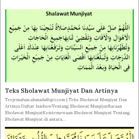
Teks Sholawat Munjiyat Dan Artinya
Terjemahan.ahmadalfajri.com | Teks Sholawat Munjiyat Dan
Artinya Daftar IsishowTentang Sholawat MunjiyatBacaan
Sholawat MunjiyatKeistemewaan Sholawat Munjiyat Tentang
Sholawat Munjiyat di antara…