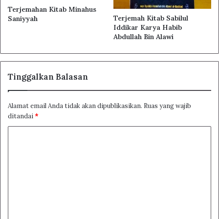
suka membicarakan orang lain, mengadu domba,
Terjemahan Kitab Minahus
berbohong, berkata jelek, dan menghina orang lain.
Terjemah Kitab Sabilul
Saniyyah
Iddikar Karya Habib
Abdullah Bin Alawi
Tinggalkan Balasan
Alamat email Anda tidak akan dipublikasikan.
Ruas yang wajib
ditandai
*
K
o
m
e
Guru (pengajar) harus menghindarkan diri dari sifat-sifat
n
yang jelek dan budi pekerti yang tidak baik, karena sifat
t
yang telah disebutkan di atas merupakan pintu dari setiap