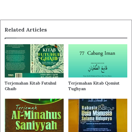
sebagaimana yang telah dilakukan oleh Nabi kepada
orang-orang a’raby (orang dusun) ketika ia kencing di
dalam masjid, dan bersama Mu’awiyah bin Hakam ketika
dalam keadaan shalat sambil berbicara.
Related Articles
Ketujuhbelas, membersihkan hati dan tindakanya dari
akhlaq-akhlaq yang jelek dan diteruskan untuk
merealisasikannya dalam perbuatan-perbuatan yang
konkrit dan baik. Termasuk akhlaq yang tidak baik, rendah
adalah: hasud, khianat, marah bukan karena Allah, menipu,
sombong, riya’, membanggakan diri, supaya didengar
Terjemahan Kitab Futuhul
Terjemahan Kitab Qomiut
orang, pelit, angkuh, tamak, menyombongkan diri sendiri,
Ghaib
Tughyan
boros, bermewahmewahan, berhias diri dihadapan orang
lain, senang di puji oleh orang lain terhadap sesutau yang
tidak pernah ia kerjakan, purapura tidak tahu terhadap
aibnya sendiri, selalu memperhatikan aib orang lain,
urakan, terlalu fanatik pada sesuatu selain Allah (ta’assub),