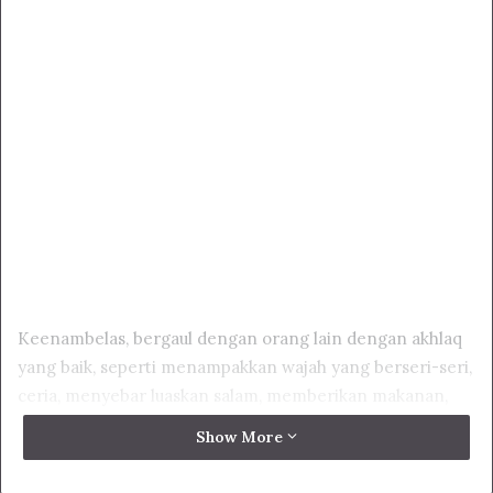
Keenambelas, bergaul dengan orang lain dengan akhlaq
yang baik, seperti menampakkan wajah yang berseri-seri,
ceria, menyebar luaskan salam, memberikan makanan,
menahan rasa amarah dalam jiwa, menahan diri agar
Show More
tidak menyakiti orang lain, menanggung dan bersabar
apabila disakiti oleh orang lain, mendahulukan oramg lain,