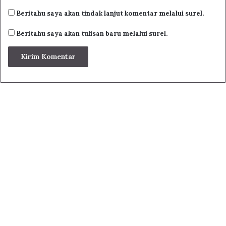
Related Articles
Beritahu saya akan tindak lanjut komentar melalui surel.
Beritahu saya akan tulisan baru melalui surel.
Terjemahan Kitab Risalatul Muawanah
Karya Habib Al Haddad
Terjemahan Kitab Bidayatus Salikin
Terjemahan Kitab Madza Fi Sya’ban
Terjemahan Kitab Bidayatul Hidayah