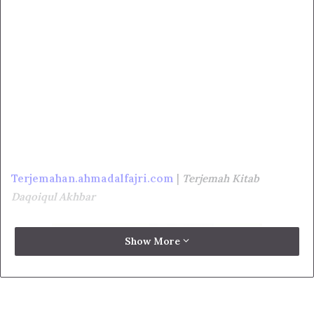
Terjemahan.ahmadalfajri.com
|
Terjemah Kitab
Daqoiqul Akhbar
Show More