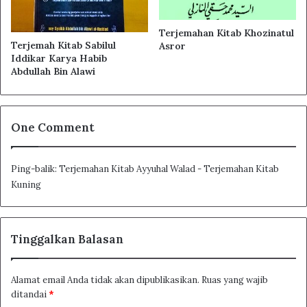
memberi manfaat kepadamu dan dapat mengantarkanmu
menduduki jabatan mulia. Sungguh engkau tidak akan
Terjemahan Kitab Khozinatul
dapat memperoleh kedudukan dan kemuliaan yang murni
Terjemah Kitab Sabilul
Asror
Iddikar Karya Habib
yang engkau inginkan dan akhiratpun engkau akan
Abdullah Bin Alawi
kehilangan nikmat surga yang kekal di sisi Tuhanmu
sekalian alam.
One Comment
Ping-balik:
Terjemahan Kitab Ayyuhal Walad - Terjemahan Kitab
Kuning
Tinggalkan Balasan
Alamat email Anda tidak akan dipublikasikan.
Ruas yang wajib
ditandai
*