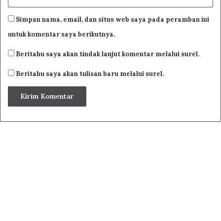
15
16
17
18
19
20
21
22
Simpan nama, email, dan situs web saya pada peramban ini
23
24
25
26
untuk komentar saya berikutnya.
Beritahu saya akan tindak lanjut komentar melalui surel.
Beritahu saya akan tulisan baru melalui surel.