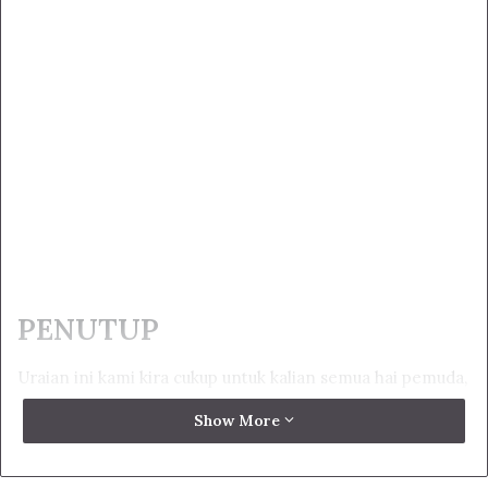
PENUTUP
Uraian ini kami kira cukup untuk kalian semua hai pemuda,
yang sedang mempelajari ilmu tasawuf untuk dijadikan
Show More
sebagai pedoman dasar dalam perjalananmu menuju
tercapainya hidayat (petunjuk-petunjuk Allah). Dan