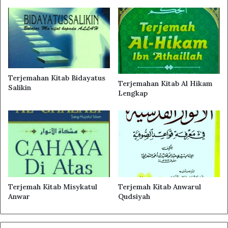
Sempurna segala ciptaanNya. Dia memberi petunjuk
kepada siapa yang dikehendaki-Nya dan menyesatkan
kepada siapa yang dikehendaki-Nya. Dia memberi karunia
kepada siapa yang dikehendaki-Nya dan menahan karunia
kepada siapa yang dikehendaki-Nya.
Terjemahan Kitab Bidayatus
Terjemahan Kitab Al Hikam
Salikin
Lengkap
Terjemah Kitab Misykatul
Terjemah Kitab Anwarul
Anwar
Qudsiyah