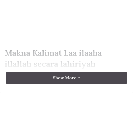
Makna Kalimat Laa ilaaha
illallah secara lahiriyah
Dalam kesempatan ini sebaiknya kami bicarakan sedikit
Show More
penjabaran makna Laa :laaha illallaah. Dan di muka telah
kami jelaskan ketidakmampuan kami untuk menerangkan
kalimat Laa ilaaha:llallaah secara batin.
Adapun makna Laa ilaaha illallaah secara lahir adalah kita
harus meyakini bahwa eksistensi Dzat Allah swt hukumnya
wajib, Dia Maha Esa, Maha Tunggal, Penguasa, Maha