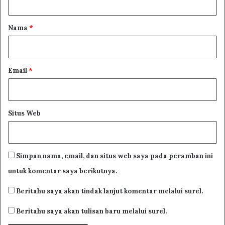
Semoga Allah swt memberi manfaat kepada kami dan
a
bagi seluruh kaum muslimin.
r
Nama
*
*
Email
*
Situs Web
Simpan nama, email, dan situs web saya pada peramban ini
untuk komentar saya berikutnya.
Beritahu saya akan tindak lanjut komentar melalui surel.
Related Articles
Beritahu saya akan tulisan baru melalui surel.