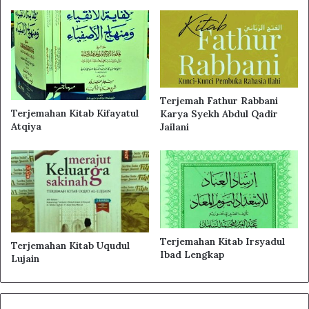
batinnya sehat. Tetapi jika pandangan batinnya sakit,
maka mimpi-mimpi tersebut akan memberi pengaruh
buruk baginya, terutama jika ia menderita penyakit
broncitis dan empedu yang rusak, bahkan ia dapat melihat
sesuatu dalam bentuk yang kontradiktif dengan kondisi
Terjemah Fathur Rabbani
realnya.
Terjemahan Kitab Kifayatul
Karya Syekh Abdul Qadir
Atqiya
Jailani
Terjemahan Kitab Irsyadul
Terjemahan Kitab Uqudul
Ibad Lengkap
Lujain