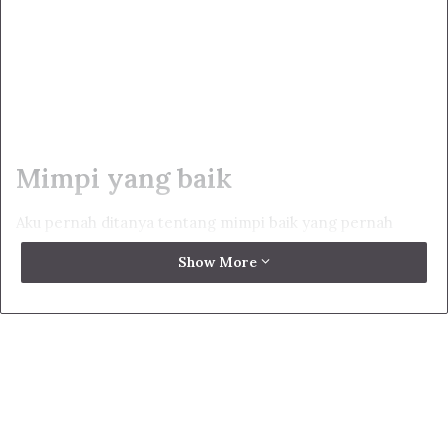
Mimpi yang baik
Aku pernah ditanya tentang mimpi baik yang pernah
diucapkan oleh al-Habib Ali Zainal Abidin bin Abdullah al-
Show More
Aydrus.
Ketahuilah bahwa mimpi yang baik merupakan satu
bagian dari kenabian, ja mempunyai tanda-tanda khusus,
ia mempunyai alam tertentu, yaitu alam barzah, antara
alam kasyaf batin dan alam sadar lahiriyah. Mimpi yang
baik merupakan berita gembira yang diperlihatkan