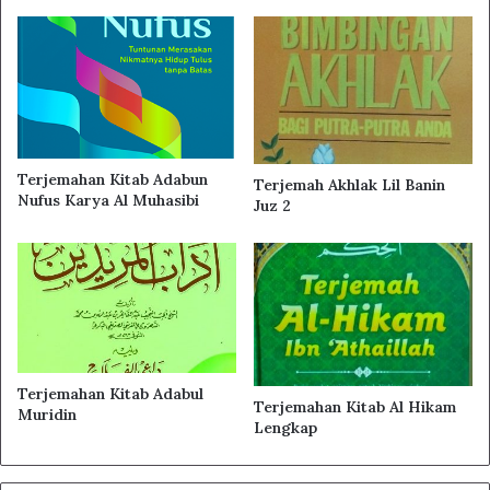
dan mau kembali kepada kebenaran.
Hal-hal semacam ini mengundang para ulama untuk
mendebat para ahli bid’ah, orang-orang yang sesat dan
orang-orang yang hendak merubah agama. Jika seorang
‘alim ditanya tentang ilmu pengetahuan yang pantas
untuk dijawab, maka ia tidak boleh enggan menjawabnya,
Terjemahan Kitab Adabun
Terjemah Akhlak Lil Banin
karena Rasulullah saw pernah bersabda:
Nufus Karya Al Muhasibi
Juz 2
Terjemahan Kitab Adabul
Terjemahan Kitab Al Hikam
Muridin
Lengkap