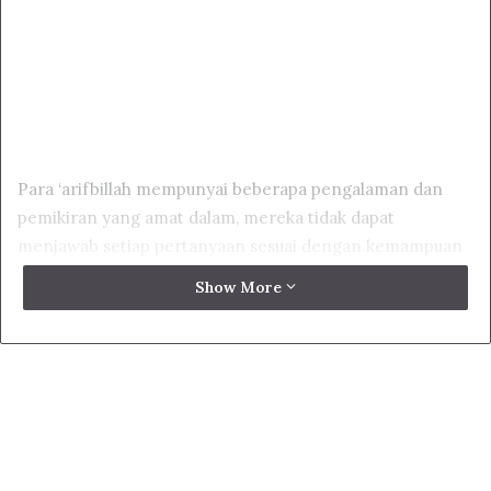
Para ‘arifbillah mempunyai beberapa pengalaman dan
pemikiran yang amat dalam, mereka tidak dapat
menjawab setiap pertanyaan sesuai dengan kemampuan
dan kondisi si penanya, seperti yang kami sebutkan tadi.
Show More
Karena itu, sebaiknya kalian menyerahkan jawabannya
menurut kebijaksanaan mereka, karena mereka bukanlah
orang-orang yang pantas untuk dibantah atau disebut
orang-orang bodoh atau tidak mengerti.
Seorang dibolehkan bertanya dengan maksud menguji
dalam dua kesempatan: Pertama, jika ada seorang murid