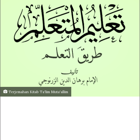
Terjemahan Kitab Ta'lim Muta'allim