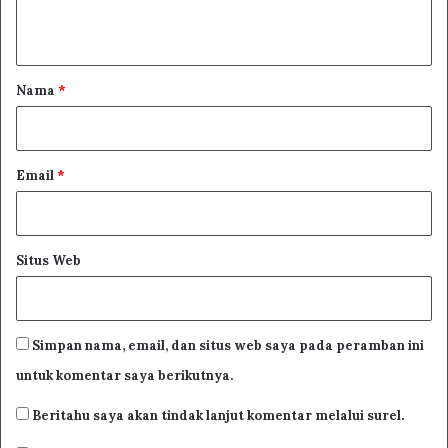
t
a
r
Nama
*
*
Email
*
Situs Web
وعلى آله وأصحابه ينابيع العلوم والحكم
Simpan nama, email, dan situs web saya pada peramban ini
untuk komentar saya berikutnya.
dan semoga pula tercurah atas keluarga dan para
sahabatnya yang menjadi sumber ilmu dan hikmah
Beritahu saya akan tindak lanjut komentar melalui surel.