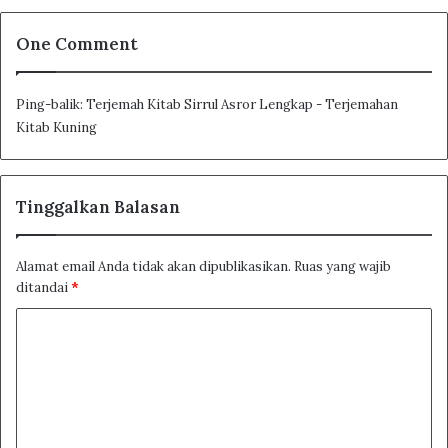
Related Articles
One Comment
Terjemahan Kitab Ighatsatul Lahfan
Ping-balik:
Terjemah Kitab Sirrul Asror Lengkap - Terjemahan
Kitab Kuning
Terjemahan Kitab Risalatul Muawanah
Tinggalkan Balasan
Karya Habib Al Haddad
Alamat email Anda tidak akan dipublikasikan.
Ruas yang wajib
Terjemahan Kitab Bidayatul Hidayah
ditandai
*
K
o
Terjemahan Kitab Al Lama’at Karya
m
Badiuzzaman Said Nursi
e
n