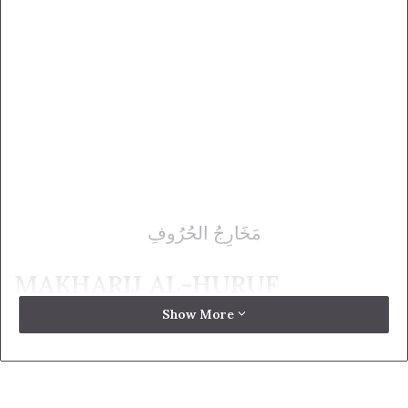
مَخَارِجُ الحُرُوفِ
MAKHARIJ AL-HURUF
Show More
(9) مَخَارِجُ الحُروفِ سَبْعَةَ عَشَرْ * عَلَى الْذِي يَخْتَارُهُ
مَنِ اخْتَبَرْ
Tempat keluar huruf itu ada 17, berdasarkan pendapat