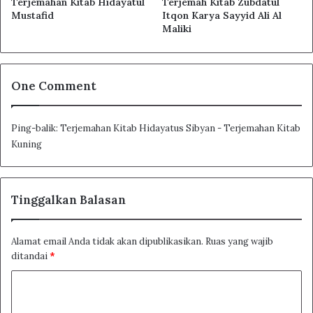
Terjemahan Kitab Hidayatul
Terjemah Kitab Zubdatul
Qur’an
Mustafid
Itqon Karya Sayyid Ali Al
Maliki
Terjemahan Nadhom Tuhfatul Athfal
One Comment
Terjemahan Kitab Hidayatus Sibyan
Ping-balik:
Terjemahan Kitab Hidayatus Sibyan - Terjemahan Kitab
Kuning
Terjemahan Kitab At Tibyan Fi Ulumil
Qur’an
Tinggalkan Balasan
Alamat email Anda tidak akan dipublikasikan.
Ruas yang wajib
ditandai
*
K
o