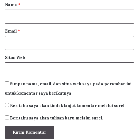
r
Nama
*
أَحْمَدُ
*
إِنْ كَانَ مُعْجِزُ يُوسُفٍ بِقَمِيصِهِ ۞ تَا اللَّهِ ذَا الْمَوْلُودُ
مِنْهُ أَزْيَدُ
Email
*
أَوْ كَانَ إِبْرَاهِيمُ أُعْطِيَ رُشْدَهُ ۞ تَاللَّهِ ذَا الْمَوْلُودُ مِنْهُ
أَرْشَدُ
Situs Web
يَامَوْلِدَ الْمُخْتَارِ كَمْ لَكَ مِنْ ثَنَا ۞ وَمَدَائِحٍ تَعْلُو وَذِكْرٍ
يُوجَـدُ
Simpan nama, email, dan situs web saya pada peramban ini
untuk komentar saya berikutnya.
Beritahu saya akan tindak lanjut komentar melalui surel.
Beritahu saya akan tulisan baru melalui surel.