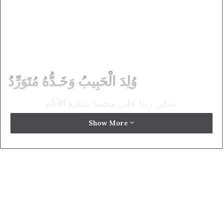
وُلِدَ الْحَبِيبُ وَخَـدُّهُ مُتَوَرِّدُ
صلى ربنا على محمد شفيع الأنام
Show More
البدر التمام نور تجلى عليه السلام
وُلِدَ الْحَبِيبُ وَخَـدُّهُ مُتَوَرِّدُ ۞ وَالنُّورُ مِنْ وَجَنَاتِهِ يَتَوَقَّدُ
وُلِدَ الْحَـبِيبُ وَمِثْلُهُ لاَيُـولَدُ ۞ وُلِدَ الْحَبِيبُ وَخَدُّهُ
مُتَوَرِّدُ