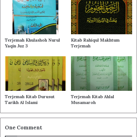
أَمْلَدُ
هَذَاالَّذِي خُلِعَتْ عَلَيْهِ مَلاَبِسٌ ۞ وَنَفَائِسٌ فَنَظِيرُهُ لاَ
يُوجَدُ
Terjemah Khulashoh Nurul
Kitab Rahiqul Makhtum
Related Articles
Yaqin Juz 3
Terjemah
Terjemahan Maulid Dhiyaul Lami Lengkap
Terjemahan Al Bidayah Wan Nihayah
Terjemah Kitab Durusut
Terjemah Kitab Ahlal
Tarikh Al Islami
Musamaroh
Terjemah Kitab Dardir Mi’raj
One Comment