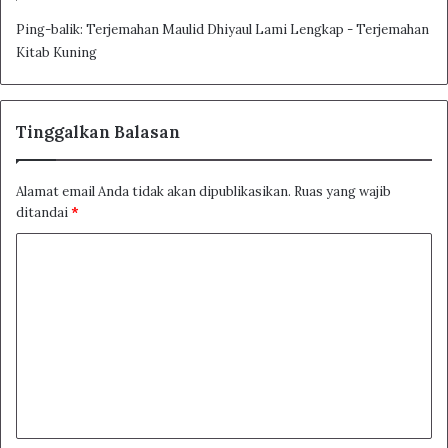
Terjemah Kitab Tarikh Tasyri
Ping-balik:
Terjemahan Maulid Dhiyaul Lami Lengkap - Terjemahan
Kitab Kuning
Tinggalkan Balasan
Alamat email Anda tidak akan dipublikasikan.
Ruas yang wajib
ditandai
*
K
o
m
e
n
t
a
هَذَاالَّذِي قَالَتْ مَلاَئِكَةُ السَّمَا ۞ هَذَا مَلِيحُ الْكَوْنِ هَذَا