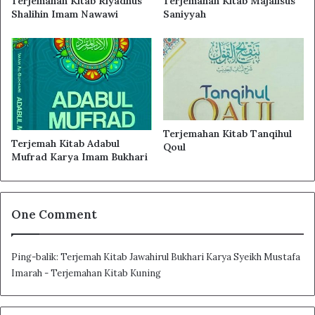
Terjemahan Kitab Riyadhus
Terjemahan Kitab Majalisus
Bab Kesepuluh, Menerangkan Tentang Keutamaan
Shalihin Imam Nawawi
Saniyyah
Hari Jum’at
Bab Kesebelas, Menerangkan Tentang Keutamaan
Masjid
Bab Keduabelas, Menerangkan Tentang Keutamaan
Bersurban
Bab Ketiga Belas, Menerangkan Tentang Keutamaan
Terjemahan Kitab Tanqihul
Terjemah Kitab Adabul
Qoul
Berpuasa
Mufrad Karya Imam Bukhari
Bab Keempat Belas, Menerangkan Tentang
Keutamaan Sholat Fardlu
Bab Kelima Belas, Menerangkan Tentang
One Comment
Keutamaan Sholat Sunnah
Bab Keenam Belas, Menerangkan Tentang
Ping-balik:
Terjemah Kitab Jawahirul Bukhari Karya Syeikh Mustafa
Keutamaan Zakat
Imarah - Terjemahan Kitab Kuning
Bab Ketujuh Belas, Menerangkan Tentang
Keutamaan Shodaqoh