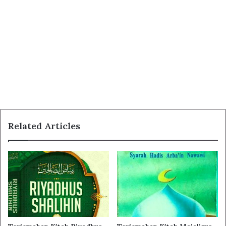
Bab pertama, menerangkan tentang keutamaan ilmu
dan ulama
Bab Kedua Menerangkan Tentang Keutamaan La
Ilaha Illallah
Bab Ketiga, Menerangkan Keutamaan Membaca
Bismillahir Rohmanir Rohim
Bab Keempat, Menerangkan Tentang Keutamaan
Membaca Sholawat Nabi SAW
Bab Kelima, Menerangkan Keutamaan Iman
Related Articles
Bab Keenam, Menerangkan Tentang Keutamaan
Wudlu
Bab Ketujuh Menerangkan Keutamaan Siwak
Bab Kedelapan, Menerangkan Tentang Keutamaan
Adzan
Bab Kesembilan, Menerangkan Tentang Keutamaan
Sholat Jamaah