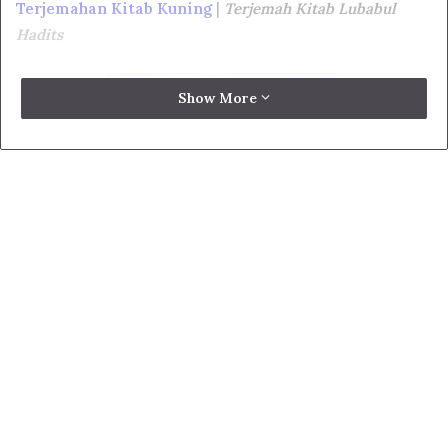
Terjemahan Kitab Kuning
|
Terjemah Kitab Lubabul
Hadits
Show More
Daftar Isi
show