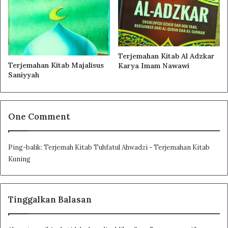
Bab Menghadap Kiblat
Bab Shaf (Barisan Dalam Shalat)
Bab Barisan Dalam Shalat
Bab Mengangkat Imam
Terjemahan Kitab Al Adzkar
Terjemahan Kitab Majalisus
Karya Imam Nawawi
Bab Sifat Shalat Nabi shallallahu ‘alaihi wa sallam
Saniyyah
Bab Sifat Shalat Nabi shallallahu ‘alaihi wa sallam
Bab Wajibnya Thuma’ninah (tenang atau diam
sejenak) Dalam Ruku dan Sujud
One Comment
Bab Bacaan Dalam Shalat
Bab Tidak Mengeraskan Bacaan
Ping-balik:
Terjemah Kitab Tuhfatul Ahwadzi - Terjemahan Kitab
Bismillahirrahmaanirrahim
Kuning
Bab Sujud Sahwi
Bab Melewati Orang Yang Shalat
Tinggalkan Balasan
Bab Jami (Menyeluruh)
Bab Tasyahhud