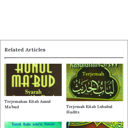
Bab Siwak
Bab Mengusap Dua Khuff (Sepatu kulit yang
menutupi kaki)
Bab Tentang Madzi dan Semisalnya
Bab Janabat (Junub)
Related Articles
Bab Haidh
KITAB SHALAT
Bab Waktu-Waktu Shalat
Bab Waktu-Waktu Shalat
Bab Keutamaan Shalat Berjamaah dan
Kewajibannya
Terjemahan Kitab Aunul
Bab Keutamaan Shalat Berjamaah dan
Terjemah Kitab Lubabul
Ma’bud
Hadits
Kewajibannya
Bab Azan dan Iqamat