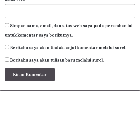
Bab Puasa Ketika Safar dan Semisalnya
Bab Puasa Ketika Safar dan Semisalnya
Simpan nama, email, dan situs web saya pada peramban ini
Bab Puasa Yang Paling Utama dan Lainnya
untuk komentar saya berikutnya.
Bab Malam Lailatul Qadr
Bab I’tikaf
Beritahu saya akan tindak lanjut komentar melalui surel.
Beritahu saya akan tulisan baru melalui surel.
KITAB HAJJI
Bab Miqat-Miqat (Tempat atau Waktu Memulai
Ihram)
Bab Pakaian Yang Dipakai Oleh Orang Yang
Ihram
Bab Fidyah
Bab Tanah Haram Mekkah
Bab Hewan Yang Boleh Dibunuh
Bab Masuk Mekkah dan Lainnya