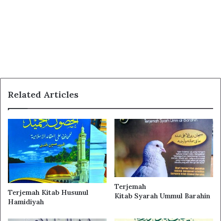
Dengan menyebut nama Allah yang maha pengasih lagi
maha penyayang
الحمد لله المنفرد بالإيجاد
Related Articles
Terjemah
Terjemah Kitab Husunul
Kitab Syarah Ummul Barahin
Hamidiyah