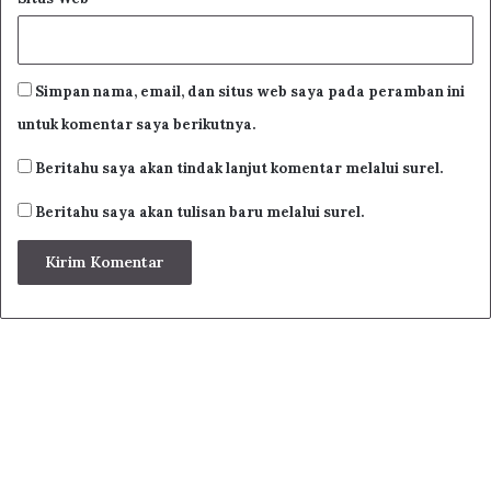
Simpan nama, email, dan situs web saya pada peramban ini
Dan bagi keluarganya dan sahabat-sahabatnya yang
untuk komentar saya berikutnya.
memiliki kehormatan dan dan petunjuk
Beritahu saya akan tindak lanjut komentar melalui surel.
وبعد فيقول العبد الفقير إلى رحمة ربه المتعالى:
Beritahu saya akan tulisan baru melalui surel.
محمد بن الشافعي الفضالي الشافعي:
Dan setelah itu, berkata seorang hamba yang butuh pada
rahmat Tuhan Yang Maha Luhur yaitu Muhammad Syafi’i
قد سألني بعض الإخوان أن أؤلف رسالة في التوحيد