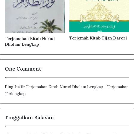
Segala puji bagi Allah Yang Esa dalam mewujudkan
والصلاة والسلام على سيدنا محمد أفضل العباد
Shalawat serta salam semoga untuk junjungan kita
Terjemah Kitab Tijan Darori
Terjemahan Kitab Nurud
Dholam Lengkap
Muhamad hamba yang paling mulia
وعلى آله وأصحابه أولي البهجة والرشاد
One Comment
Related Articles
Ping-balik:
Terjemahan Kitab Nurud Dholam Lengkap - Terjemahan
Terlengkap
Terjemahan Kitab Jauhar Tauhid Syaikh
Ibrahim Laqqani
Tinggalkan Balasan
Terjemah Nadhom Khoridatul Bahiyah