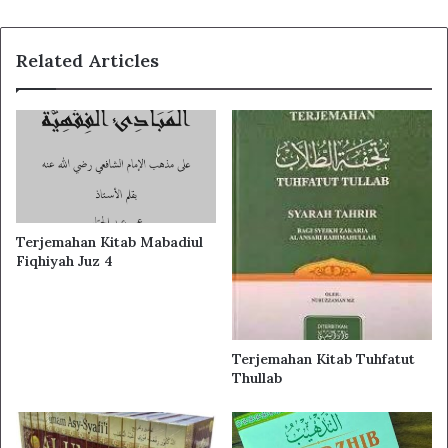
Related Articles
Terjemahan Kitab Mabadiul
Fiqhiyah Juz 4
Kitab Ahkam Sulthaniyah terdiri dari 19 bab. Pembahasan
yang dipaparkan cukup lengkap, khususnya tentang
bagaimana tata negara Islam itu dibentuk dan diterapkan.
Terjemahan Kitab Tuhfatut
Di bab 1-5 membahas tentang bagaimana konsep
Thullab
pengangkatan seorang kepala negara, pengangkatan
menteri, pengangkatan gubernur provinsi, pengangkatan