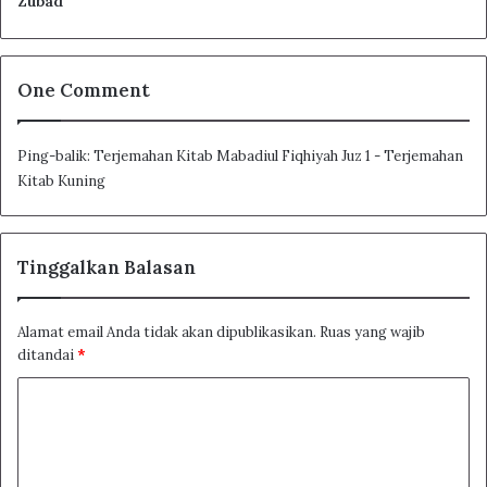
Zubad
One Comment
Ping-balik:
Terjemahan Kitab Mabadiul Fiqhiyah Juz 1 - Terjemahan
Kitab Kuning
Tinggalkan Balasan
Alamat email Anda tidak akan dipublikasikan.
Ruas yang wajib
ditandai
*
K
o
Page
1
/
835
Zoom
100%
m