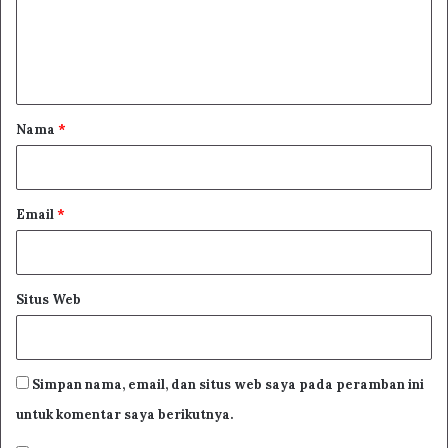
e
n
t
a
r
Nama
*
*
Email
*
Situs Web
Simpan nama, email, dan situs web saya pada peramban ini
untuk komentar saya berikutnya.