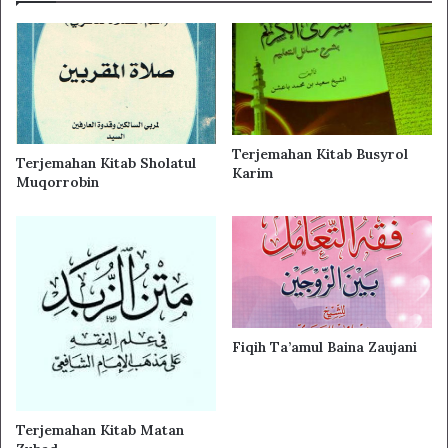
Terjemahan Kitab Busyrol
Terjemahan Kitab Sholatul
Karim
Muqorrobin
Page
1
/
835
Zoom
100%
Fiqih Ta’amul Baina Zaujani
Terjemahan Kitab Matan