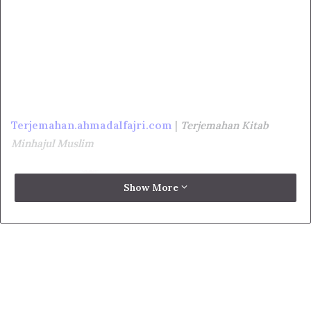
Terjemahan.ahmadalfajri.com
|
Terjemahan Kitab
Minhajul Muslim
Show More