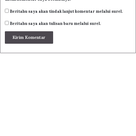
Ro’sun
Sirah
Kepala
سِیْرَاهْ
رَأْسٌ
Beritahu saya akan tindak lanjut komentar melalui surel.
Roqobatun
Gulu
Leher
ڮُولُو
رَقَبَةٌ
Beritahu saya akan tulisan baru melalui surel.
Udzunun
Kuping
Telinga
کُوڨِیڠْ
أُذُنٌ
Sin-nun
Untu
Gigi
أُونْـتُو
سِنٌّ
Anfun
Irung
Hidung
إِیْرُوڠْ
أَنْفٌ
Fam-mun
Tutuk
Mulut
تُوتُوءْ
فَمٌّ
Syafatun
Lambe
Bibir
لَامْبٓي
شَفَةٌ
Jabhatun
Bathuk
Kening
بَاطُوءْ
جَبـْهَةٌ
Hajibun
Alis
Alis
أَلِیسْ
حَاجِبٌ
Halqun
Gorokan
Tenggorokan
ڮُورُوکَانْ
حَلْقٌ
Lis-satun
Gusi
Gusi
ڮُوسِي
لِـثَّةٌ