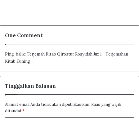
Kosa Kata Tentang Lingkungan Sekolah
BAB 4
Kosa Kata Tentang Kata Kerja
One Comment
BAB 5
Ping-balik:
Terjemah Kitab Qiroatur Rosyidah Juz 1 - Terjemahan
Kosa Kata Tentang Alam dan Tumbuh-
Kitab Kuning
tumbuhan
BAB 6
Tinggalkan Balasan
Kosa Kata Tentang Macam-macam Hewan
BAB 7
Alamat email Anda tidak akan dipublikasikan.
Ruas yang wajib
ditandai
*
Kosa Kata Tentang Ruang Dan Tempat
K
BAB 8
o
Kosa Kata Tentang Angka Dan Waktu