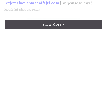
Terjemahan.ahmadalfajri.com
|
T
erjemahan Kitab
Sholatul Muqorrobin
Show More
Untuk dapat membaca terjemahannya, diperlukan
browser yang mendukung buka aplikasi PDF.