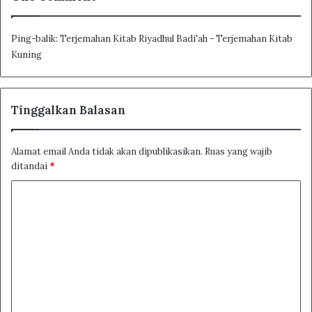
Ping-balik:
Terjemahan Kitab Riyadhul Badi'ah - Terjemahan Kitab
Kuning
Tinggalkan Balasan
Alamat email Anda tidak akan dipublikasikan.
Ruas yang wajib
Page
1
/
97
Zoom
100%
ditandai
*
K
o
m
e
n
t