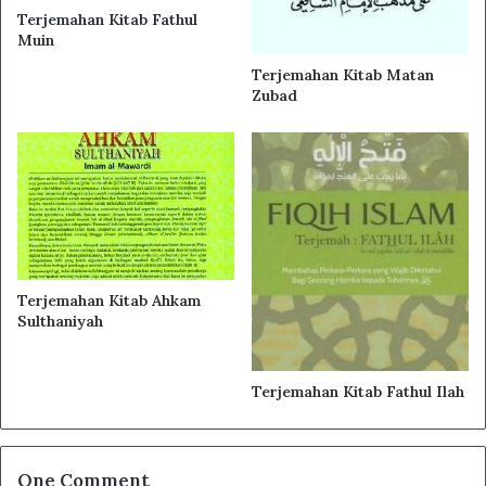
Terjemahan Kitab Fathul
Muin
Page
1
/
97
Zoom
100%
Terjemahan Kitab Matan
Zubad
Terjemahan Kitab Ahkam
Sulthaniyah
Terjemahan Kitab Fathul Ilah
One Comment