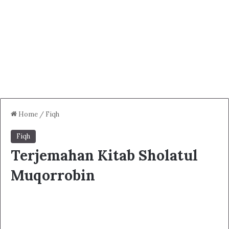
Home
/
Fiqh
Fiqh
Terjemahan Kitab Sholatul
Muqorrobin