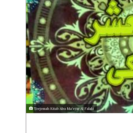
Terjemah Kitab Abu Ma'syar Al Falaki