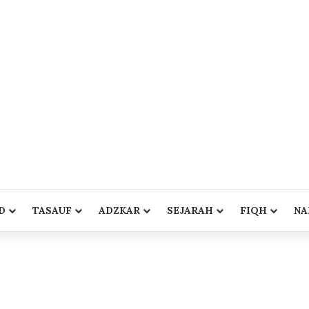
D
TASAUF
ADZKAR
SEJARAH
FIQH
NA