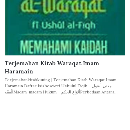
Terjemahan Kitab Waraqat Imam
Haramain
Terjemahankitabkuning | Terjemahan Kitab Waraqat Imam
Haramain Daftar IsishowArti Ushulul Fiqih – معنى أصُول
الْفِقْهMacam-macam Hukum – أَنْوَاع الحكمPerbedaan Antara…