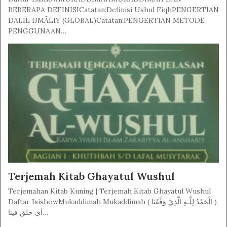
BEBERAPA DEFINISICatatan:Definisi Ushul FiqhPENGERTIAN
DALIL IJMĀLIY (GLOBAL)Catatan:PENGERTIAN METODE
PENGGUNAAN…
Terjemah Kitab Ghayatul Wushul
Terjemahan Kitab Kuning | Terjemah Kitab Ghayatul Wushul
Daftar IsishowMukaddimah Mukaddimah ( الْحَمْدُ لِلَّـهِ الَّذِيْ وَفَّقَنَا )
أى خلق فينا…