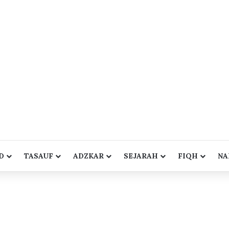
D
TASAUF
ADZKAR
SEJARAH
FIQH
NA