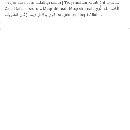
Terjemahan.ahmadalfajri.com | Terjemahan Kitab Nihayatuz
Zain Daftar IsishowMuqoddimah Muqoddimah الْحَمد لله الَّذِي
قوى بدلائل دينه أَرْكَان الشَّرِيعَة segala puji bagi Allah…