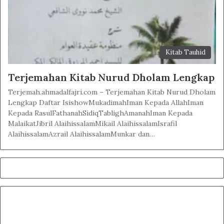
Kitab Tauhid
Terjemahan Kitab Nurud Dholam Lengkap
Terjemah.ahmadalfajri.com – Terjemahan Kitab Nurud Dholam
Lengkap Daftar IsishowMukadimahIman Kepada AllahIman
Kepada RasulFathanahSidiqTablighAmanahIman Kepada
MalaikatJibril AlaihissalamMikail AlaihissalamIsrafil
AlaihissalamAzrail AlaihissalamMunkar dan…