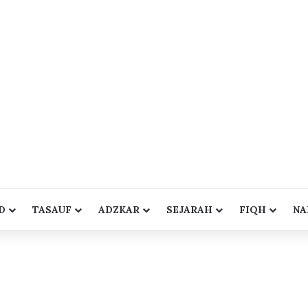
D
TASAUF
ADZKAR
SEJARAH
FIQH
NA