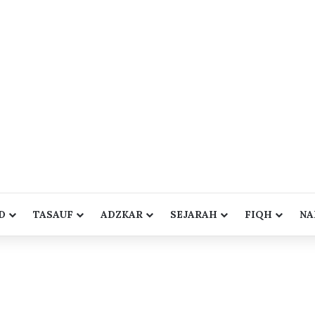
D
TASAUF
ADZKAR
SEJARAH
FIQH
NA