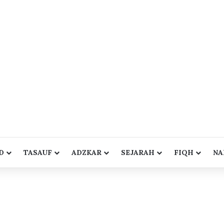
D
TASAUF
ADZKAR
SEJARAH
FIQH
NA