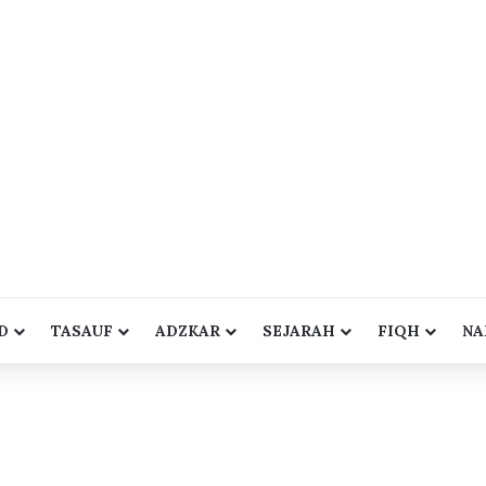
D
TASAUF
ADZKAR
SEJARAH
FIQH
NA