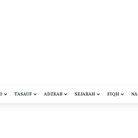
D
TASAUF
ADZKAR
SEJARAH
FIQH
NA