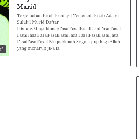
Murid
Terjemahan Kitab Kuning | Terjemah Kitab Adabu
Sulukil Murid Daftar
IsishowMuqaddimahFasalFasalFasalFasalFasalFasal
FasalFasalFasalFasalFasalFasalFasalFasalFasalFasal
FasalFasalFasal Muqaddimah Segala puji bagi Allah
yang menaruh jika ia…
uf